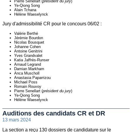
Pierre Senellart (
président du jury
)
Ye-Qiong Song
Alain Tchana
Hélène Waeselynck
Jury d'admissibilité CR pour le concours 06/02 :
Valérie Berthé
Jérémie Bourdon
Nicolas Bousquet
Johanne Cohen
Antoine Genitrini
Yves Grandvalet
Katia Jaffrès-Runser
Arnaud Legrand
Damian Markham
Anca Muscholl
Anastasia Paparrizou
Michael Poss
Romain Rouvoy
Pierre Senellart (
président du jury
)
Ye-Qiong Song
Hélène Waeselynck
Auditions des candidats CR et DR
13 mars 2024
La section a reçu 130 dossiers de candidature sur le