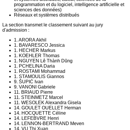
programmation et du logiciel, intelligence artificielle et
sciences des données)
Réseaux et systèmes distribués
La section transmet le classement suivant au jury
d'admission :
1. ARORA Akhil
1. BAVARESCO Jessica
1. HECHER Markus
1. KOEHLER Thomas
1. NGUYEN Lê Thành Dũng
1. PCHELINA Daria
1. ROSTAMI Mohammad
1. STAMOULIS Giannos
9. ŠUPIĆ Ivan
9. VANONI Gabriele
11. BRIAUD Pierre
11. STEINMETZ Marcel
11. WESOLEK Alexandra Gisela
14. GOULET OUELLET Herman
14. HOCQUETTE Céline
14. LEFEBVRE Henri
14. LENNON-BERTRAND Meven
14. VU Thi Xuan