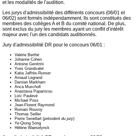
et les modalités de l'audition.
Les jurys d'admissibilité des différents concours (06/01 et
06/02) sont formés indépendamment. Ils sont constitués des
membres des collèges A et B du comité national. De plus,
sont exclus du jury les membres ayant un conflit d'intérêt
majeur avec l'un des candidats auditionnés.
Jury d'admissibilité DR pour le concours 06/01 :
Valérie Berthé
Johanne Cohen
Antoine Genitrini
Yves Grandvalet
Katia Jaffrès-Runser
Arnaud Legrand
Damian Markham
Anca Muscholl
Anastasia Paparrizou
Loïc Paulevé
Michael Poss
Jean-Florent Raymond
Romain Rouvoy
Thomas Seiller
Pierre Senellart (
président du jury
)
Ye-Qiong Song
Hélène Waeselynck