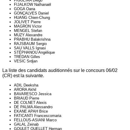
FIGUEIRA Diego
FIJALKOW Nathanaël
GOGA Oana
GONÇALVES Daniel
HUANG Chien-Chung
JOLIVET Pierre
MAGRON Victor
MENGEL Stefan
MUZY Alexandre
PRABHU Balakrishna
RAJSBAUM Sergio
SAU VALLS Ignasi
STÉPHANOU Angélique
TRÉDAN Gilles
VESIC Srdjan
La liste des candidats auditionnés sur le concours 06/02
(CR) est la suivante.
ADIL Deeksha
ARORA Akhil
BAVARESCO Jessica
BRIAUD Pierre
DE COLNET Alexis
DE PALMA Alessandro
EKANE APAH Brice
FATICANTI Francescomaria
FELLOUS-ASIANI Marco
GALAL Zeinab
GOULET OUELLET Herman