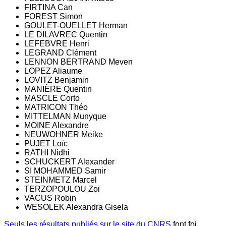
FIRTINA Can
FOREST Simon
GOULET-OUELLET Herman
LE DILAVREC Quentin
LEFEBVRE Henri
LEGRAND Clément
LENNON BERTRAND Meven
LOPEZ Aliaume
LOVITZ Benjamin
MANIÈRE Quentin
MASCLE Corto
MATRICON Théo
MITTELMAN Munyque
MOINE Alexandre
NEUWOHNER Meike
PUJET Loïc
RATHI Nidhi
SCHUCKERT Alexander
SI MOHAMMED Samir
STEINMETZ Marcel
TERZOPOULOU Zoi
VACUS Robin
WESOLEK Alexandra Gisela
Seuls les résultats publiés sur le site du CNRS
font foi