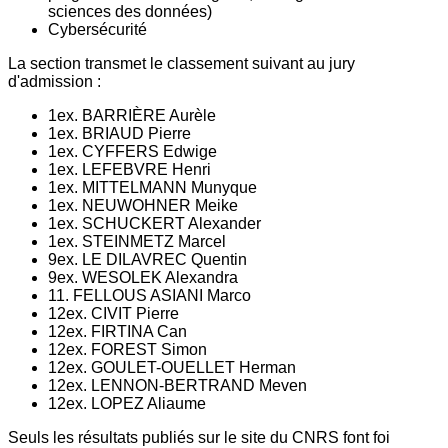
sciences des données)
Cybersécurité
La section transmet le classement suivant au jury
d'admission :
1ex. BARRIÈRE Aurèle
1ex. BRIAUD Pierre
1ex. CYFFERS Edwige
1ex. LEFEBVRE Henri
1ex. MITTELMANN Munyque
1ex. NEUWOHNER Meike
1ex. SCHUCKERT Alexander
1ex. STEINMETZ Marcel
9ex. LE DILAVREC Quentin
9ex. WESOLEK Alexandra
11. FELLOUS ASIANI Marco
12ex. CIVIT Pierre
12ex. FIRTINA Can
12ex. FOREST Simon
12ex. GOULET-OUELLET Herman
12ex. LENNON-BERTRAND Meven
12ex. LOPEZ Aliaume
Seuls les résultats publiés sur le site du CNRS font foi