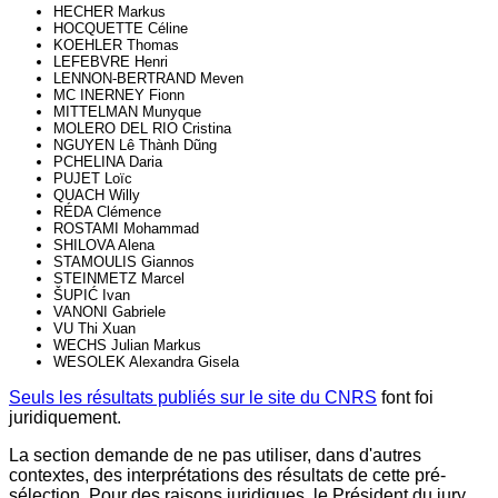
HECHER Markus
HOCQUETTE Céline
KOEHLER Thomas
LEFEBVRE Henri
LENNON-BERTRAND Meven
MC INERNEY Fionn
MITTELMAN Munyque
MOLERO DEL RIO Cristina
NGUYEN Lê Thành Dũng
PCHELINA Daria
PUJET Loïc
QUACH Willy
RÉDA Clémence
ROSTAMI Mohammad
SHILOVA Alena
STAMOULIS Giannos
STEINMETZ Marcel
ŠUPIĆ Ivan
VANONI Gabriele
VU Thi Xuan
WECHS Julian Markus
WESOLEK Alexandra Gisela
Seuls les résultats publiés sur le site du CNRS
font foi
juridiquement.
La section demande de ne pas utiliser, dans d'autres
contextes, des interprétations des résultats de cette pré-
sélection. Pour des raisons juridiques, le Président du jury