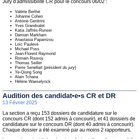
Jury d'admissibilité CR pour le concours 06/02 :
Valérie Berthé
Johanne Cohen
Antoine Genitrini
Yves Grandvalet
Katia Jaffrès-Runser
Damian Markham
Anastasia Paparrizou
Loïc Paulevé
Michael Poss
Jean-Florent Raymond
Romain Rouvoy
Thomas Seiller
Pierre Senellart (
président du jury
)
Ye-Qiong Song
Alain Tchana
Hélène Waeselynck
Audition des candidat•e•s CR et DR
13 Février 2025
La section a reçu 153 dossiers de candidature sur le
concours CR (dont 152 admis à concourir), et 41 dossiers de
candidature sur le concours DR (dont 40 admis à concourir).
Chaque dossier a été examiné par au moins 2 rapporteurs.